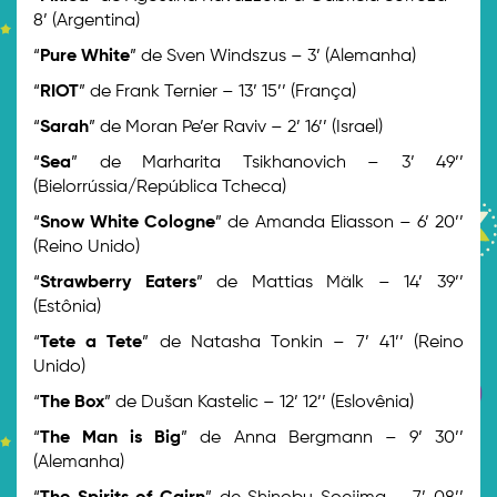
8’ (Argentina)
“
Pure White
” de Sven Windszus – 3’ (Alemanha)
“
RIOT
” de Frank Ternier – 13’ 15’’ (França)
“
Sarah
” de Moran Pe’er Raviv – 2’ 16’’ (Israel)
“
Sea
” de Marharita Tsikhanovich – 3’ 49’’
(Bielorrússia/República Tcheca)
“
Snow White Cologne
” de Amanda Eliasson – 6’ 20’’
(Reino Unido)
“
Strawberry Eaters
” de Mattias Mälk – 14’ 39’’
(Estônia)
“
Tete a Tete
” de Natasha Tonkin – 7’ 41’’ (Reino
Unido)
“
The Box
” de Dušan Kastelic – 12’ 12’’ (Eslovênia)
“
The Man is Big
” de Anna Bergmann – 9’ 30’’
(Alemanha)