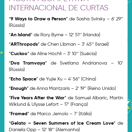
INTERNACIONAL DE CURTAS
“
9 Ways to Draw a Person
” de Sasha Svirsky – 6’ 29’’
(Rússia)
“
An Island
” de Rory Byrne – 12’ 51’’ (Irlanda)
“
ARThropods
” de Chen Libman – 3’ 45’’ (Israel)
“
Cuckoo
” de Aline Höchli – 3’ 10’’ (Suécia)
“
Dva Tramvaya
” de Svetlana Andrianova – 10’
(Rússia)
“
Echo Space
” de Yujie Xu – 4’ 56’’ (China)
“
Enough
” de Anna Mantzaris – 2’ 19’’ (Reino Unido)
“
Five Years After the War
” de Samuel Albaric, Martin
Wiklund & Ulysse Lefort – 17’ (França)
“
Framed
” de Marco Jemolo – 7’ (Itália)
“
Gelato – Seven Summers of Ice Cream Love
” de
Daniela Opp – 12’ 18’’ (Alemanha)