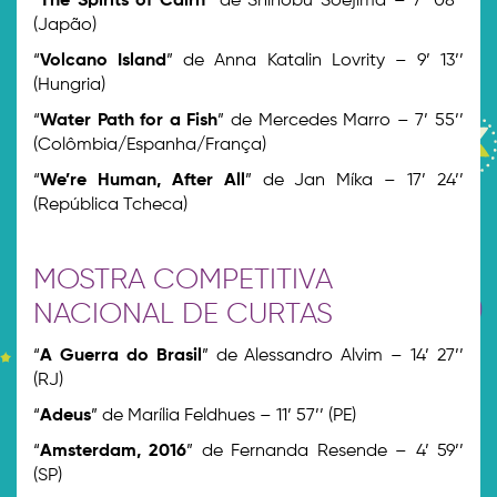
“
The Spirits of Cairn
” de Shinobu Soejima – 7’ 08’’
(Japão)
“
Volcano Island
” de Anna Katalin Lovrity – 9’ 13’’
(Hungria)
“
Water Path for a Fish
” de Mercedes Marro – 7’ 55’’
(Colômbia/Espanha/França)
“
We’re Human, After All
” de Jan Míka – 17’ 24’’
(República Tcheca)
MOSTRA COMPETITIVA
NACIONAL DE CURTAS
“
A Guerra do Brasil
” de Alessandro Alvim – 14’ 27’’
(RJ)
“
Adeus
” de Marília Feldhues – 11’ 57’’ (PE)
“
Amsterdam, 2016
” de Fernanda Resende – 4’ 59’’
(SP)