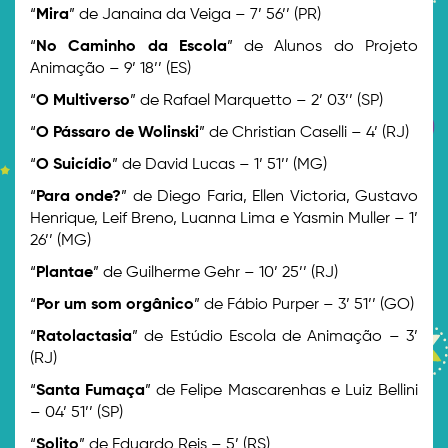
“
Mira
” de Janaina da Veiga – 7’ 56’’ (PR)
“
No Caminho da Escola
” de Alunos do Projeto
Animação – 9’ 18’’ (ES)
“
O Multiverso
” de Rafael Marquetto – 2’ 03’’ (SP)
“
O Pássaro de Wolinski
” de Christian Caselli – 4’ (RJ)
“
O Suicídio
” de David Lucas – 1’ 51’’ (MG)
“
Para onde?
” de Diego Faria, Ellen Victoria, Gustavo
Henrique, Leif Breno, Luanna Lima e Yasmin Muller – 1’
26’’ (MG)
“
Plantae
” de Guilherme Gehr – 10’ 25’’ (RJ)
“
Por um som orgânico
” de Fábio Purper – 3’ 51’’ (GO)
“
Ratolactasia
” de Estúdio Escola de Animação – 3’
(RJ)
“
Santa Fumaça
” de Felipe Mascarenhas e Luiz Bellini
– 04’ 51’’ (SP)
“
Solito
” de Eduardo Reis – 5’ (RS)