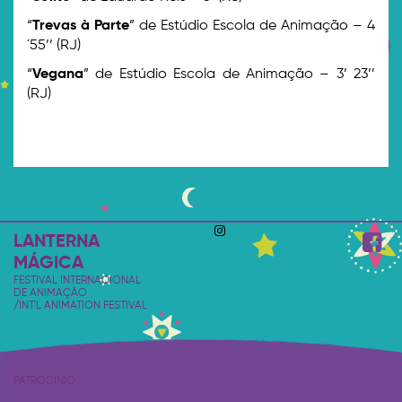
“
Trevas à Parte
” de Estúdio Escola de Animação – 4
´55’’ (RJ)
“
Vegana
” de Estúdio Escola de Animação – 3’ 23’’
(RJ)
LANTERNA
MÁGICA
FESTIVAL INTERNACIONAL
DE ANIMAÇÃO
/INT'L ANIMATION FESTIVAL
PATROCÍNIO