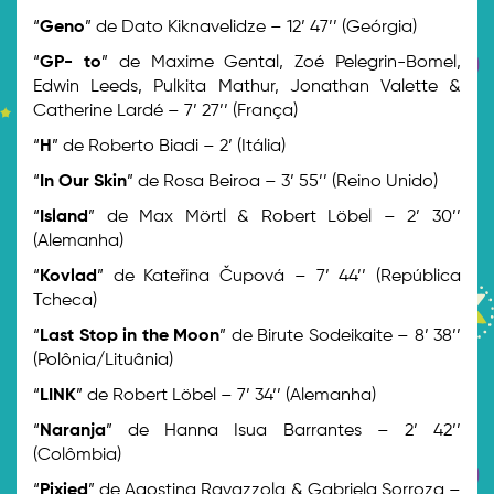
“
Geno
” de Dato Kiknavelidze – 12’ 47’’ (Geórgia)
“
GP- to
” de Maxime Gental, Zoé Pelegrin-Bomel,
Edwin Leeds, Pulkita Mathur, Jonathan Valette &
Catherine Lardé – 7’ 27’’ (França)
“
H
” de Roberto Biadi – 2’ (Itália)
“
In Our Skin
” de Rosa Beiroa – 3’ 55’’ (Reino Unido)
“
Island
” de Max Mörtl & Robert Löbel – 2’ 30’’
(Alemanha)
“
Kovlad
” de Kateřina Čupová – 7’ 44’’ (República
Tcheca)
“
Last Stop in the Moon
” de Birute Sodeikaite – 8’ 38’’
(Polônia/Lituânia)
“
LINK
” de Robert Löbel – 7’ 34’’ (Alemanha)
“
Naranja
” de Hanna Isua Barrantes – 2’ 42’’
(Colômbia)
“
Pixied
” de Agostina Ravazzola & Gabriela Sorroza –