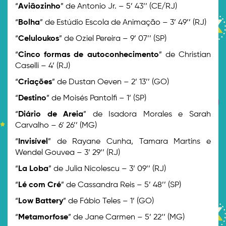
“
Aviãozinho
” de Antonio Jr. – 5’ 43’’ (CE/RJ)
“
Bolha
” de Estúdio Escola de Animação – 3’ 49’’ (RJ)
“
Celuloukos
” de Oziel Pereira – 9’ 07’’ (SP)
“
Cinco formas de autoconhecimento
” de Christian
Caselli – 4’ (RJ)
“
Criações
” de Dustan Oeven – 2’ 13’’ (GO)
“
Destino
” de Moisés Pantolfi – 1’ (SP)
“
Diário de Areia
” de Isadora Morales e Sarah
Carvalho – 6’ 26’’ (MG)
“
Invisível
” de Rayane Cunha, Tamara Martins e
Wendel Gouvea – 3’ 29’’ (RJ)
“
La Loba
” de Julia Nicolescu – 3’ 09’’ (RJ)
“
Lé com Cré
” de Cassandra Reis – 5’ 48’’ (SP)
“
Low Battery
” de Fábio Teles – 1’ (GO)
“
Metamorfose
” de Jane Carmen – 5’ 22’’ (MG)