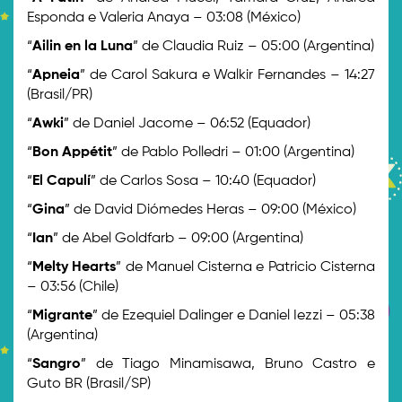
Esponda e Valeria Anaya – 03:08 (México)
“
Ailin en la Luna
” de Claudia Ruiz – 05:00 (Argentina)
“
Apneia
” de Carol Sakura e Walkir Fernandes – 14:27
(Brasil/PR)
“
Awki
” de Daniel Jacome – 06:52 (Equador)
“
Bon Appétit
” de Pablo Polledri – 01:00 (Argentina)
“
El Capulí
” de Carlos Sosa – 10:40 (Equador)
“
Gina
” de David Diómedes Heras – 09:00 (México)
“
Ian
” de Abel Goldfarb – 09:00 (Argentina)
“
Melty Hearts
” de Manuel Cisterna e Patricio Cisterna
– 03:56 (Chile)
“
Migrante
” de Ezequiel Dalinger e Daniel Iezzi – 05:38
(Argentina)
“
Sangro
” de Tiago Minamisawa, Bruno Castro e
Guto BR (Brasil/SP)