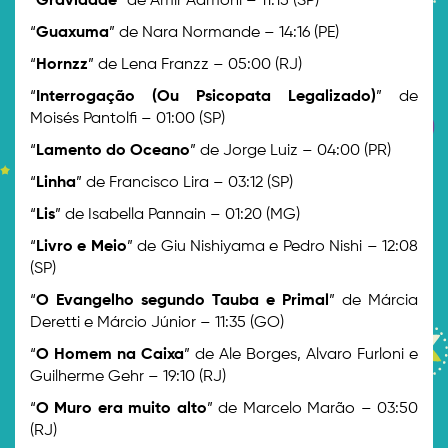
“
Gravidade
” de Amir Admoni – 11:15 (SP)
“
Guaxuma
” de Nara Normande – 14:16 (PE)
“
Hornzz
” de Lena Franzz – 05:00 (RJ)
“
Interrogação (Ou Psicopata Legalizado)
” de
Moisés Pantolfi – 01:00 (SP)
“
Lamento do Oceano
” de Jorge Luiz – 04:00 (PR)
“
Linha
” de Francisco Lira – 03:12 (SP)
“
Lis
” de Isabella Pannain – 01:20 (MG)
“
Livro e Meio
” de Giu Nishiyama e Pedro Nishi – 12:08
(SP)
“
O Evangelho segundo Tauba e Primal
” de Márcia
Deretti e Márcio Júnior – 11:35 (GO)
“
O Homem na Caixa
” de Ale Borges, Alvaro Furloni e
Guilherme Gehr – 19:10 (RJ)
“
O Muro era muito alto
” de Marcelo Marão – 03:50
(RJ)