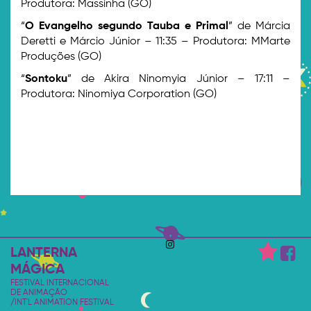
Produtora: Massinha (GO)
“
O Evangelho segundo Tauba e Primal
” de Márcia
Deretti e Márcio Júnior – 11:35 – Produtora: MMarte
Produções (GO)
“
Sontoku
” de Akira Ninomyia Júnior – 17:11 –
Produtora: Ninomiya Corporation (GO)
LANTERNA
MÁGICA
FESTIVAL INTERNACIONAL
DE ANIMAÇÃO
/INT'L ANIMATION FESTIVAL