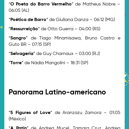
“
O Poeta do Barro Vermelho
” de Matheus Nobre –
06:05 (AL)
“
Poética de Barro
” de Giuliana Danza – 06:12 (MG)
“
Ressurreição
” de Otto Guerra – 04:00 (RS)
“
Sangro
” de Tiago Minamisawa, Bruno Castro e
Guto BR – 07:15 (SP)
“
Selvageria
” de Guy Charnaux – 03:00 (RJ)
“
Torre
” de Nádia Mangolini – 18:31 (SP)
>
>
Panorama Latino-americano
>
“
5 Figures of Love
” de Aranzazu Zamora – 01:05
(México)
“
A Patín
” de Andrea Mucel, Tamara Cruz, Andrea