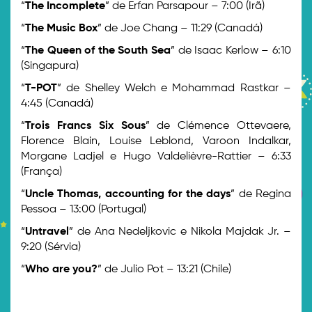
“
The Incomplete
” de Erfan Parsapour – 7:00 (Irã)
“
The Music Box
” de Joe Chang – 11:29 (Canadá)
“
The Queen of the South Sea
” de Isaac Kerlow – 6:10
(Singapura)
“
T-POT
” de Shelley Welch e Mohammad Rastkar –
4:45 (Canadá)
“
Trois Francs Six Sous
” de Clémence Ottevaere,
Florence Blain, Louise Leblond, Varoon Indalkar,
Morgane Ladjel e Hugo Valdelièvre-Rattier – 6:33
(França)
“
Uncle Thomas, accounting for the days
” de Regina
Pessoa – 13:00 (Portugal)
“
Untravel
” de Ana Nedeljkovic e Nikola Majdak Jr. –
9:20 (Sérvia)
“
Who are you?
” de Julio Pot – 13:21 (Chile)
>
>