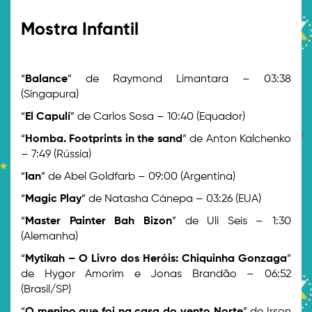
>
Mostra Infantil
>
“
Balance
” de Raymond Limantara – 03:38
(Singapura)
“
El Capulí
” de Carlos Sosa – 10:40 (Equador)
“
Homba. Footprints in the sand
” de Anton Kalchenko
– 7:49 (Rússia)
“
Ian
” de Abel Goldfarb – 09:00 (Argentina)
“
Magic Play
” de Natasha Cánepa – 03:26 (EUA)
“
Master Painter Bah Bizon
” de Uli Seis – 1:30
(Alemanha)
“
Mytikah – O Livro dos Heróis: Chiquinha Gonzaga
”
de Hygor Amorim e Jonas Brandão – 06:52
(Brasil/SP)