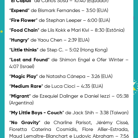
“
El Capulí
” de Carlos Sosa – 10:40 (Equador)
“
Expend
” de Bismark Fernandes – 3:50 (EUA)
“
Fire Flower
” de Stephan Leeper – 6:00 (EUA)
“
Food Chain
” de Liis Kokk e Mari Kivi – 8:30 (Estônia)
“
Hungry
” de Yaou Chen – 2:39 (EUA)
“
Little thinks
” de Step C. – 5:02 (Hong Kong)
“
Lost and Found
” de Shimon Engel e Ofer Winter –
4:07 (Israel)
“
Magic Play
” de Natasha Cánepa – 3:26 (EUA)
“
Medium Rare
” de Luca Cioci – 4:35 (EUA)
“
Migrant
” de Ezequiel Dalinger e Daniel Iezzi – 05:38
(Argentina)
“
My Little Boys - Couch
” de Jack Shih – 3:38 (Taiwan)
“
No Gravity
” de Charline Parisot, Jérémy Cissé,
Fioretta Caterina Cosmidis, Flore Allier-Estrada,
Maud Lemaître-Blanchart e Ludovic Abraham – 7:56