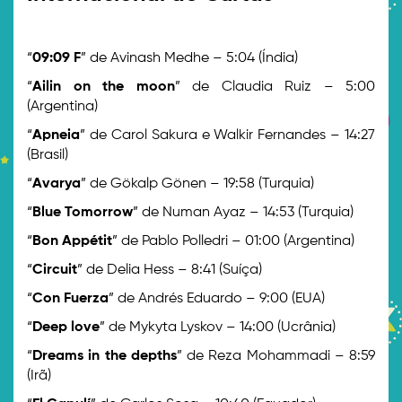
>
“
09:09 F
” de Avinash Medhe – 5:04 (Índia)
“
Ailin on the moon
” de Claudia Ruiz – 5:00
(Argentina)
“
Apneia
” de Carol Sakura e Walkir Fernandes – 14:27
(Brasil)
“
Avarya
” de Gökalp Gönen – 19:58 (Turquia)
“
Blue Tomorrow
” de Numan Ayaz – 14:53 (Turquia)
“
Bon Appétit
” de Pablo Polledri – 01:00 (Argentina)
“
Circuit
” de Delia Hess – 8:41 (Suíça)
“
Con Fuerza
” de Andrés Eduardo – 9:00 (EUA)
“
Deep love
” de Mykyta Lyskov – 14:00 (Ucrânia)
“
Dreams in the depths
” de Reza Mohammadi – 8:59
(Irã)