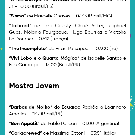
“
O menino que foi na casa do vento Norte
” de Irson
Jr – 10:00 (Brasil/ES)
“
Sismo
” de Marcelle Chaves – 04:13 (Brasil/MG)
“
Tailored
” de Léa Cousty, Chloé Astier, Raphaël
Guez, Mélanie Fourgeaud, Hugo Bourriez e Victoire
Le Dourner – 07:12 (França)
“
The Incomplete
” de Erfan Parsapour – 07:00 (Irã)
“
Vivi Lobo e o Quarto Mágico
” de Isabelle Santos e
Edu Camargo – 13:00 (Brasil/PR)
>
Mostra Jovem
>
“
Barbas de Molho
” de Eduardo Padrão e Leanndro
Amorim – 11:17 (Brasil/PE)
“
Bon Appétit
” de Pablo Polledri – 01:00 (Argentina)
“
Corkscrewed
” de Massimo Ottoni – 03:51 (Itália)