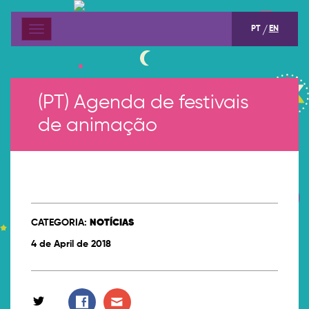
PT
EN
Menu
(PT) Agenda de festivais
de animação
CATEGORIA:
NOTÍCIAS
4 de April de 2018