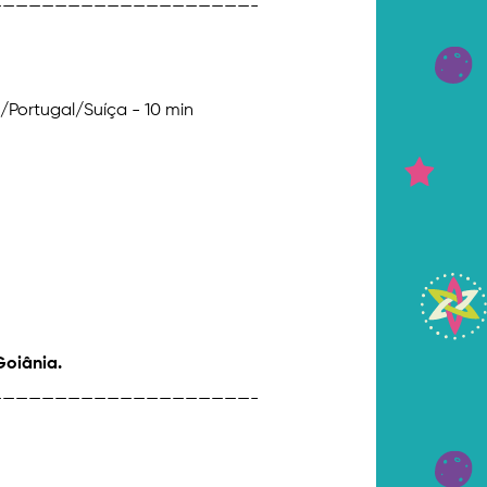
———————————————————-
Portugal/Suíça - 10 min
Goiânia.
———————————————————-