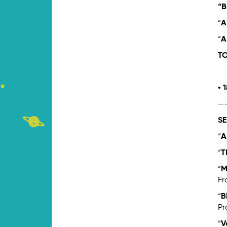
“B
“
A
“
A
TO
• 
—
SE
“
A
“
T
“
M
Fr
“
B
Pr
“
V