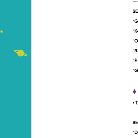
—
SE
“
G
“
K
“
O
“
R
“
É
“
G
♦
• 
—
SE
“
D