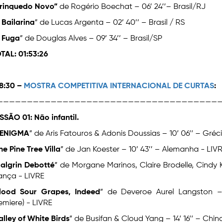
rinquedo Novo”
de Rogério Boechat – 06’ 24’’– Brasil/RJ
 Bailarina
” de Lucas Argenta – 02’ 40’’ – Brasil / RS
 Fuga
” de Douglas Alves – 09’ 34’’ – Brasil/SP
TAL: 01:53:26
18:30 –
MOSTRA COMPETITIVA INTERNACIONAL DE CURTAS
:
——————————————————————————————————————
SSÃO 01: Não infantil.
ENIGMA
” de Aris Fatouros & Adonis Doussias – 10’ 06’’ – Gréc
he Pine Tree Villa
” de Jan Koester – 10’ 43’’ – Alemanha - LIV
algrin Debotté
” de Morgane Marinos, Claire Brodelle, Cindy K
ança - LIVRE
lood Sour Grapes, Indeed
” de Deveroe Aurel Langston – 
emiere) - LIVRE
alley of White Birds
” de Busifan & Cloud Yang – 14’ 16’’ – Chin