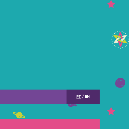
PT
EN