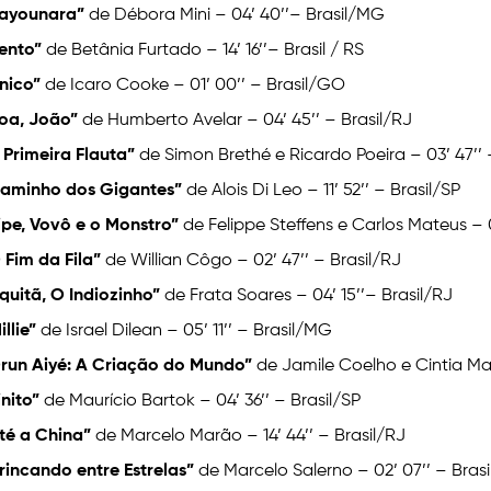
ayounara”
de Débora Mini – 04’ 40’’– Brasil/MG
ento”
de Betânia Furtado – 14’ 16’’– Brasil / RS
nico”
de Icaro Cooke – 01’ 00’’ – Brasil/GO
oa, João”
de Humberto Avelar – 04’ 45’’ – Brasil/RJ
 Primeira Flauta”
de Simon Brethé e Ricardo Poeira – 03’ 47’’
aminho dos Gigantes”
de Alois Di Leo – 11’ 52’’ – Brasil/SP
ipe, Vovô e o Monstro”
de Felippe Steffens e Carlos Mateus – 0
 Fim da Fila”
de Willian Côgo – 02’ 47’’ – Brasil/RJ
quitã, O Indiozinho”
de Frata Soares – 04’ 15’’– Brasil/RJ
illie”
de Israel Dilean – 05’ 11’’ – Brasil/MG
run Aiyé: A Criação do Mundo”
de Jamile Coelho e Cintia Mari
inito”
de Maurício Bartok – 04’ 36’’ – Brasil/SP
té a China”
de Marcelo Marão – 14’ 44’’ – Brasil/RJ
rincando entre Estrelas”
de Marcelo Salerno – 02’ 07’’ – Brasi