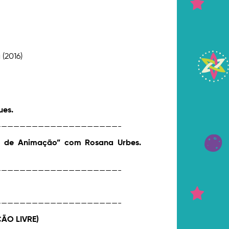
(2016)
ues.
———————————————————-
me de Animação” com Rosana Urbes.
———————————————————-
———————————————————-
ÇÃO LIVRE)