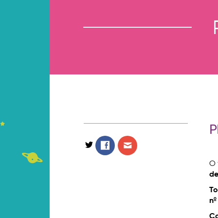
P
O 
de
To
nº
Co