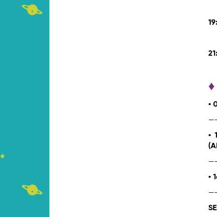
19
21
♦
• 
—
• 
(A
—
• 
—
SE