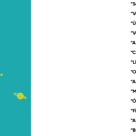
“S
“V
“Ú
“V
“A
“C
“L
“O
“A
“M
“Ó
“F
“A
“B