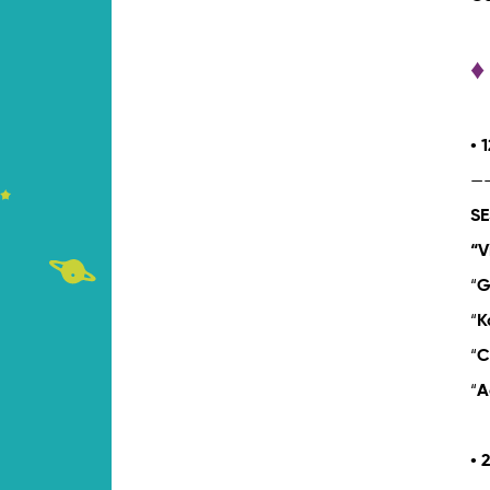
♦
• 
—
SE
“V
“
G
“
K
“
C
“
A
• 