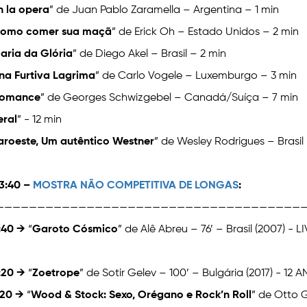
n la opera
” de Juan Pablo Zaramella – Argentina – 1 min
omo comer sua maçã
” de Erick Oh – Estado Unidos – 2 min
aria da Glória
” de Diego Akel – Brasil – 2 min
na Furtiva Lagrima
” de Carlo Vogele – Luxemburgo – 3 min
omance
” de Georges Schwizgebel – Canadá/Suíça – 7 min
eral
” - 12 min
aroeste, Um autêntico Westner
” de Wesley Rodrigues – Brasil 
13:40 –
MOSTRA NÃO COMPETITIVA DE LONGAS
:
——————————————————————————————————————
:40
→
“
Garoto Cósmico
” de Alê Abreu – 76’ – Brasil (2007) - L
:20 →
“
Zoetrope
” de Sotir Gelev – 100’ – Bulgária (2017) - 12 
:20 →
“
Wood & Stock: Sexo, Orégano e Rock’n Roll
” de Otto G