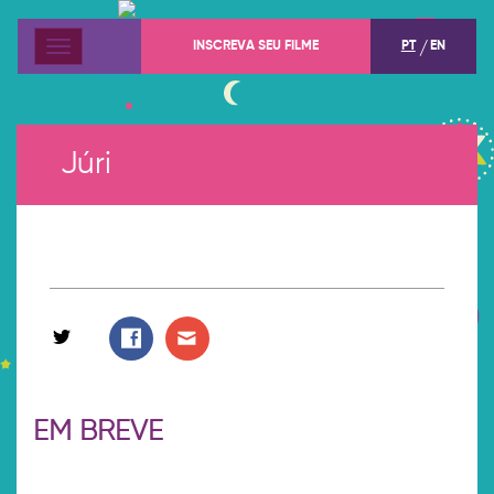
INSCREVA SEU FILME
PT
EN
Menu
Júri
EM BREVE