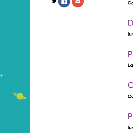
Ca
D
Iu
P
La
C
Ca
P
Iu