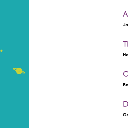
A
Jo
T
He
C
Be
D
Ga