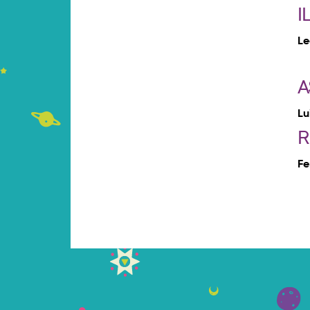
I
Le
A
Lu
R
Fe