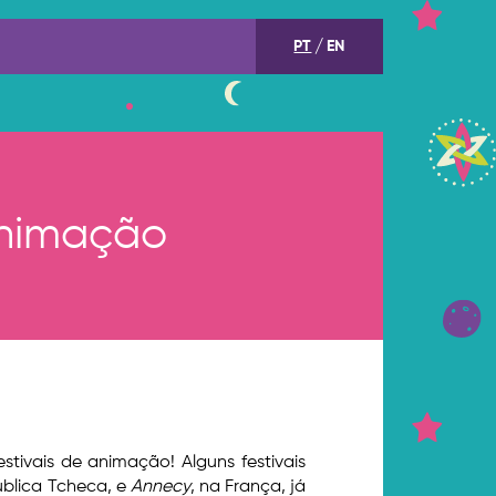
PT
EN
animação
estivais de animação! Alguns festivais
ública Tcheca, e
Annecy
, na França, já