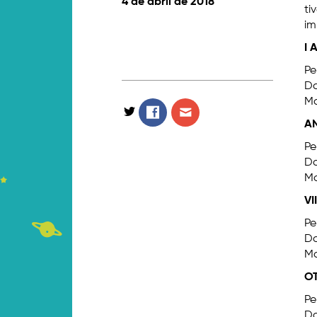
4 de abril de 2018
ti
im
I 
Pe
Da
Ma
AN
Pe
Da
Ma
VI
Pe
Da
Ma
OT
Pe
Da