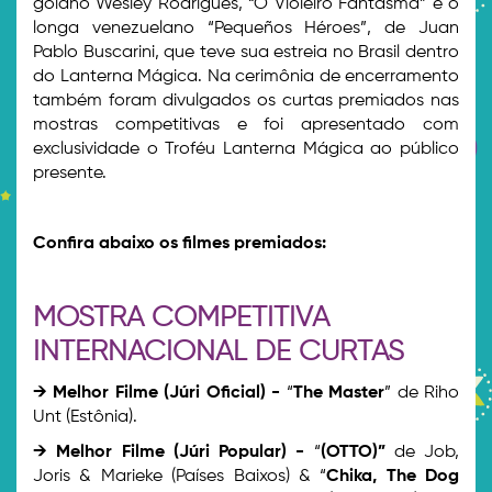
goiano Wesley Rodrigues, “O Violeiro Fantasma” e o
longa venezuelano “Pequeños Héroes”, de Juan
Pablo Buscarini, que teve sua estreia no Brasil dentro
do Lanterna Mágica. Na cerimônia de encerramento
também foram divulgados os curtas premiados nas
mostras competitivas e foi apresentado com
exclusividade o Troféu Lanterna Mágica ao público
presente.
Confira abaixo os filmes premiados:
MOSTRA COMPETITIVA
INTERNACIONAL DE CURTAS
→ Melhor Filme (Júri Oficial) -
“
The Master
” de Riho
Unt (Estônia).
→ Melhor Filme (Júri Popular) -
“
(OTTO)”
de Job,
Joris & Marieke (Países Baixos) & “
Chika, The Dog