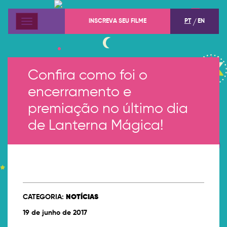
INSCREVA SEU FILME
PT
EN
Menu
Confira como foi o
encerramento e
premiação no último dia
de Lanterna Mágica!
CATEGORIA:
NOTÍCIAS
19 de junho de 2017