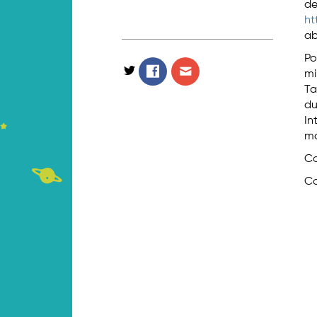
de
ht
ab
Po
mi
Ta
du
In
mo
Co
Co