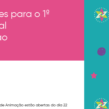
es para o 1º
al
ão
al de Animação estão abertas do dia 22