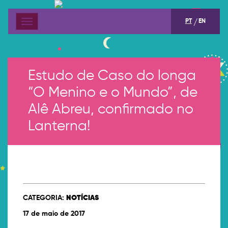
PT
EN
Menu
Estudo de Caso do longa
“O Menino e o Mundo”, de
Alê Abreu, confirmado no
Lanterna!
CATEGORIA:
NOTÍCIAS
17 de maio de 2017