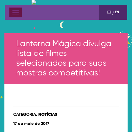
PT
EN
Menu
Lanterna Mágica divulga
lista de filmes
selecionados para suas
mostras competitivas!
CATEGORIA:
NOTÍCIAS
17 de maio de 2017